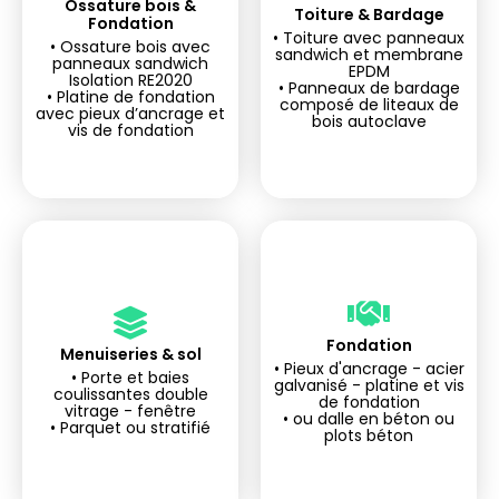
Ossature bois &
Toiture & Bardage
Fondation
• Toiture avec panneaux
tranquille
tranquille
• Ossature bois avec
sandwich et membrane
Investir l'esprit
Investir l'esprit
panneaux sandwich
EPDM
Isolation RE2020
• Panneaux de bardage
• Platine de fondation
composé de liteaux de
avec pieux d’ancrage et
bois autoclave
vis de fondation
Fondation
Menuiseries & sol
tranquille
tranquille
• Pieux d'ancrage - acier
• Porte et baies
Investir l'esprit
Investir l'esprit
galvanisé - platine et vis
coulissantes double
de fondation
vitrage - fenêtre
• ou dalle en béton ou
• Parquet ou stratifié
plots béton