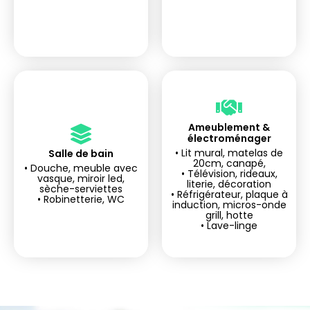
Ameublement &
électroménager
• Lit mural, matelas de
Salle de bain
tranquille
tranquille
20cm, canapé,
• Douche, meuble avec
Investir l'esprit
Investir l'esprit
• Télévision, rideaux,
vasque, miroir led,
literie, décoration
sèche-serviettes
• Réfrigérateur, plaque à
• Robinetterie, WC
induction, micros-onde
grill, hotte
• Lave-linge