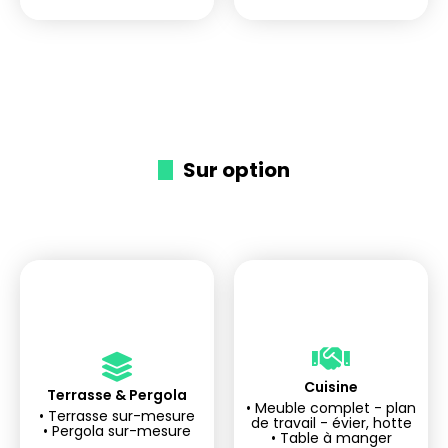
Sur option
Cuisine
tranquille
tranquille
Terrasse & Pergola
Investir l'esprit
Investir l'esprit
• Meuble complet - plan
• Terrasse sur-mesure
de travail - évier, hotte
• Pergola sur-mesure
• Table à manger